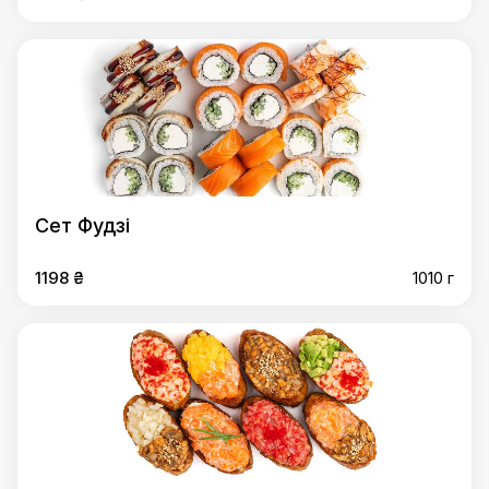
Сет Фудзі
1198 ₴
1010 г