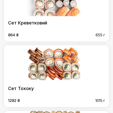
Сет Креветковий
864 ₴
655 г
Сет Тохоку
1282 ₴
1015 г