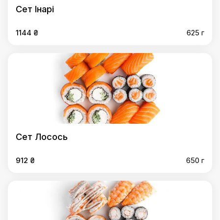
Сет Інарі
1144 ₴
625 г
Сет Лосось
912 ₴
650 г