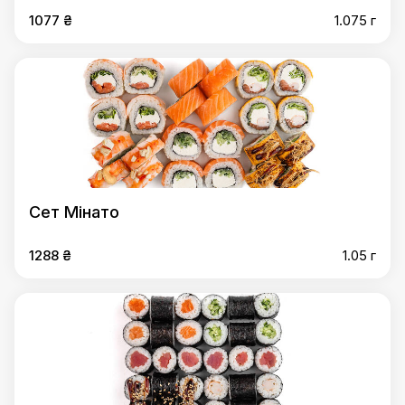
1077 ₴
1.075 г
Сет Мінато
1288 ₴
1.05 г