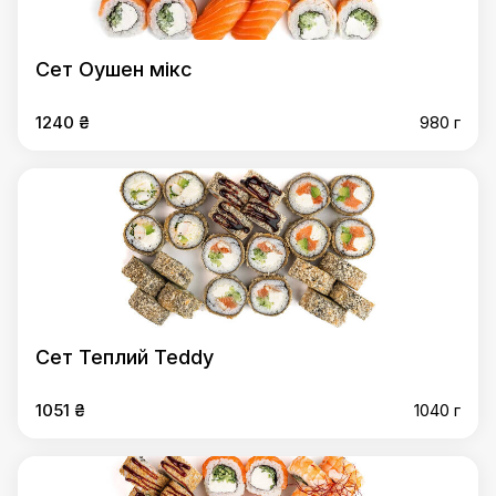
Сет Оушен мікс
1240 ₴
980 г
Сет Теплий Teddy
1051 ₴
1040 г