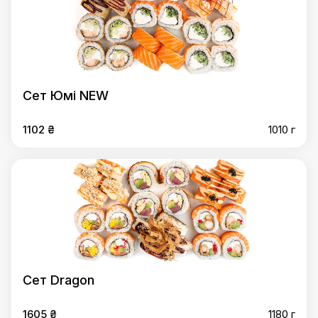
Сет Юмі NEW
1102 ₴
1010 г
Сет Dragon
1605 ₴
1180 г