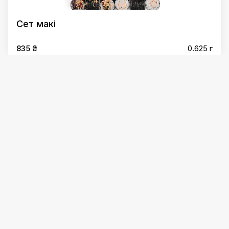
Сет макі
835 ₴
0.625 г
Сет Royal Мікс
1832 ₴
1.440 г