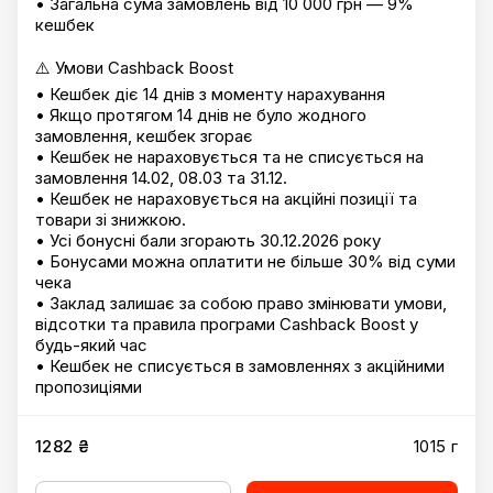
• Загальна сума замовлень від 10 000 грн — 9%
кешбек
⚠️ Умови Cashback Boost
• Кешбек діє 14 днів з моменту нарахування
• Якщо протягом 14 днів не було жодного
замовлення, кешбек згорає
• Кешбек не нараховується та не списується на
замовлення 14.02, 08.03 та 31.12.
• Кешбек не нараховується на акційні позиції та
товари зі знижкою.
• Усі бонусні бали згорають 30.12.2026 року
• Бонусами можна оплатити не більше 30% від суми
чека
• Заклад залишає за собою право змінювати умови,
відсотки та правила програми Cashback Boost у
будь-який час
• Кешбек не списується в замовленнях з акційними
пропозиціями
1282 ₴
1015 г