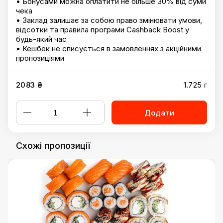
• Бонусами можна оплатити не більше 30% від суми
чека
• Заклад залишає за собою право змінювати умови,
відсотки та правила програми Cashback Boost у
будь-який час
• Кешбек не списується в замовленнях з акційними
пропозиціями
2083 ₴
1.725 г
Додати
Схожі пропозиції