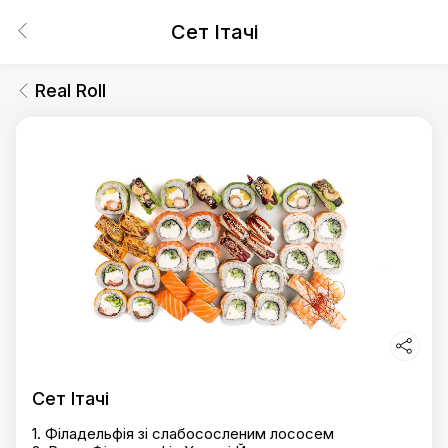
Сет Ітачі
Real Roll
Сет Ітачі
1. Філадельфія зі слабососленим лососем