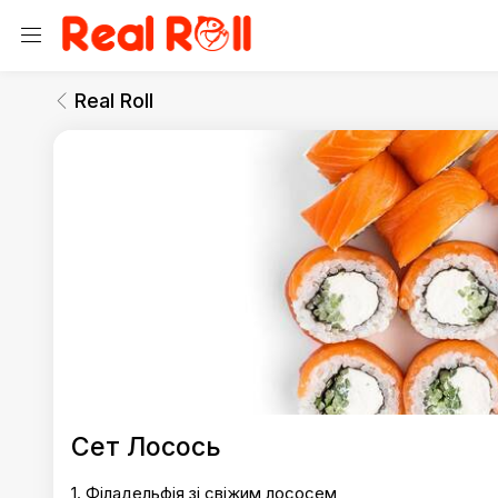
Real Roll
Сети
Real Roll
Real Roll
Сет Лосось
1. Філадельфія зі свіжим лососем