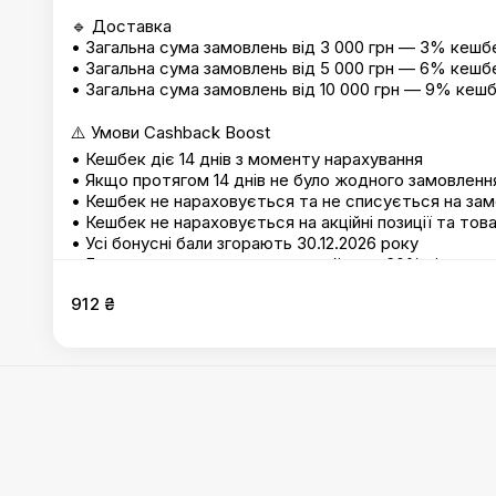
🔹 Доставка
• Загальна сума замовлень від 3 000 грн — 3% кешб
• Загальна сума замовлень від 5 000 грн — 6% кешб
• Загальна сума замовлень від 10 000 грн — 9% кеш
⚠️ Умови Cashback Boost
• Кешбек діє 14 днів з моменту нарахування
• Якщо протягом 14 днів не було жодного замовленн
• Кешбек не нараховується та не списується на замов
• Кешбек не нараховується на акційні позиції та тов
• Усі бонусні бали згорають 30.12.2026 року
• Бонусами можна оплатити не більше 30% від суми
• Заклад залишає за собою право змінювати умови, 
912 ₴
який час
• Кешбек не списується в замовленнях з акційними 
Сети
:
Сет мікс лосось вугор
,
Сет Оушен мікс
,
Сет Теп
Хоккайдо
,
Сет Мінато
,
Сет макі
,
Сет Royal Мікс
,
Сет D
Сет Сенпай
,
Сет Запечений мікс
,
Сет Хінато