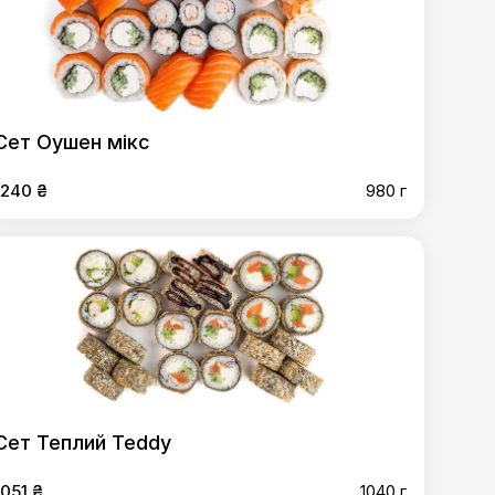
Сет Оушен мікс
1240 ₴
980 г
Сет Теплий Teddy
1051 ₴
1040 г