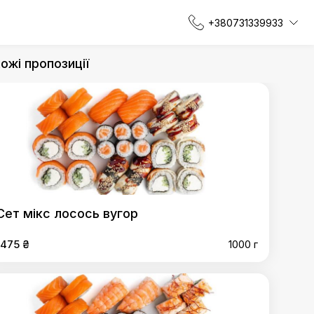
+380731339933
ожі пропозиції
Сет мікс лосось вугор
1475 ₴
1000 г