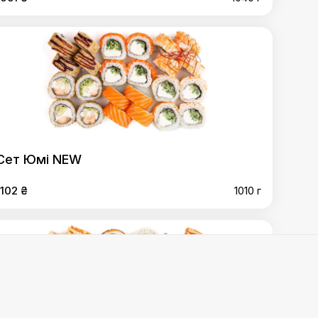
Сет Юмі NEW
1102 ₴
1010 г
ет Креветковий
,
Сет Тохоку
,
Сет Хіт NEW
,
Сет
кі
,
Сет Цукімі
,
Сет Шінобі
,
Сет Мідорі
,
Сет Акіра XXl
,