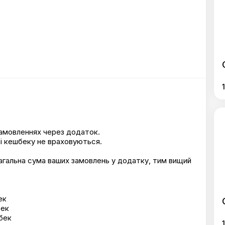
амовленнях через додаток.
і кешбеку не враховуються.
агальна сума ваших замовлень у додатку, тим вищий
ек
бек
бек