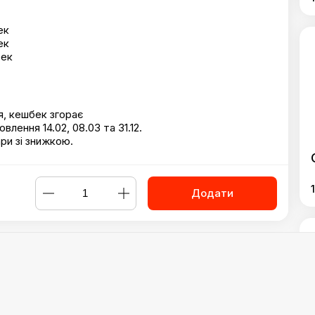
ек
ек
бек
я, кешбек згорає
лення 14.02, 08.03 та 31.12.
ари зі знижкою.
 чека
відсотки та правила програми Cashback Boost у будь-
Додати
пропозиціями
лий Teddy
,
Сет Юмі NEW
,
Сет Dragon
,
Сет Фудзі
,
Сет Інарі
,
С
eluxe
,
Сет Філадельфія Намі
,
Сет Хаято
,
Сет Ітачі
,
Сет Кайсе