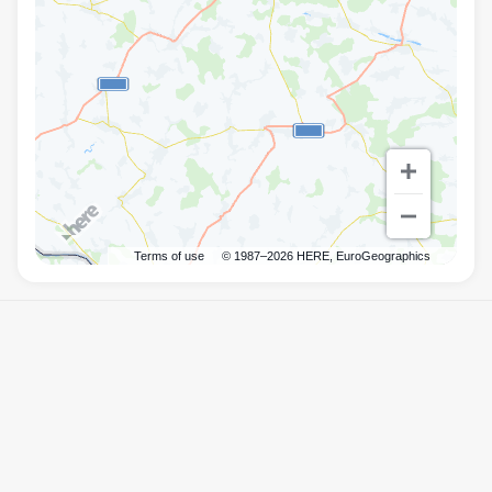
Terms of use
© 1987–2026 HERE, EuroGeographics
Правила
Real Roll
©
2026
Powered by