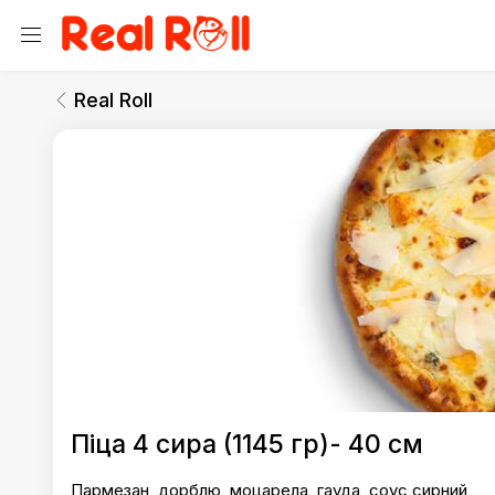
Real Roll
Піца 40 см
Real Roll
Real Roll
Піца 4 сира (1145 гр)- 40 см
Пармезан, дорблю, моцарела, гауда, соус сирний