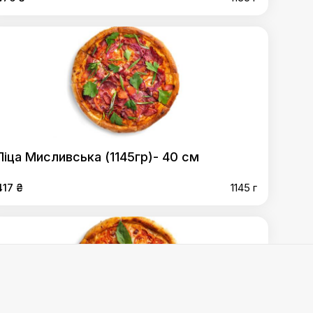
Піца Мисливська (1145гр)- 40 см
417 ₴
1145 г
5гр)- 40 см
,
Піца Маргарита (1030гр) 40 см
,
Піца
м
,
Піца М'ясна (1240гр)- 40 см
,
Піца Американська - 40
Піца з креветками - 40см
,
Піца з прошуто та грушею -