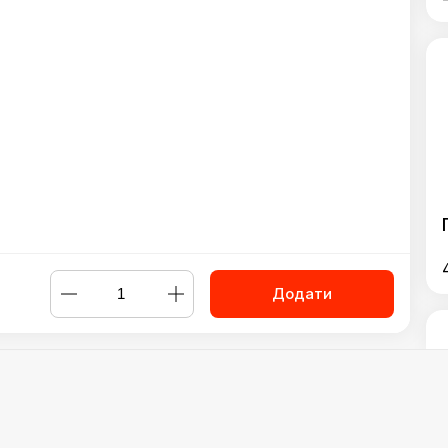
Додати
гр) - 40см
,
Піца Папероні (1135гр)- 40 см
,
Піца Мисливська (114
м
,
Піца Баварська (1170 гр)- 40 см
,
Піца Капрезе (1135гр) -40 с
м
,
Піца з лососем - 40 см
,
Піца з Шинкою та ананасами 40см
,
 Наполі (1265г) - 40 см
,
Піца Мега спайс (1275г) - 40 см
₴