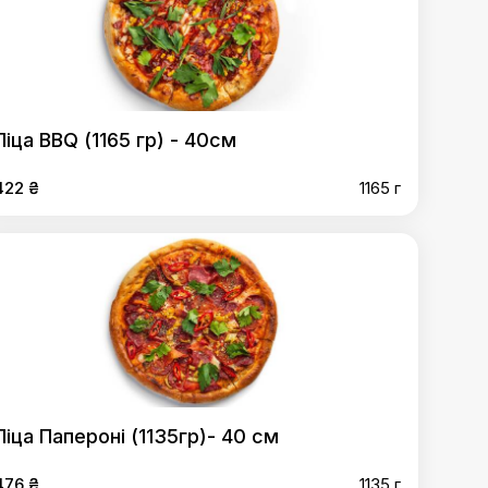
Піца BBQ (1165 гр) - 40см
422 ₴
1165 г
Піца Папероні (1135гр)- 40 см
476 ₴
1135 г