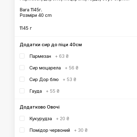
Вага 1145г.
Розміри 40 cm
1145 г
Додатки сир до піци 40см
Пармезан
+
63 ₴
Сир моцарела
+
56 ₴
Сир Дор блю
+
53 ₴
Гауда
+
55 ₴
Додатково Овочі
Кукурудза
+
20 ₴
Помідор червоний
+
30 ₴