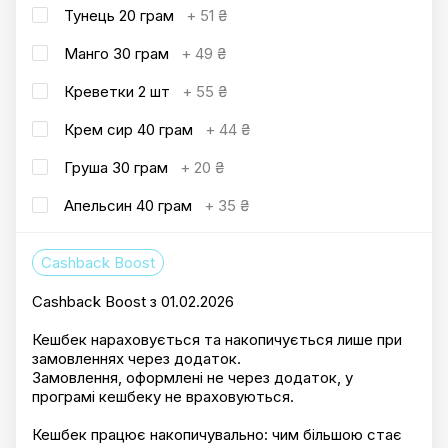
Тунець 20 грам
+
51 ₴
Манго 30 грам
+
49 ₴
Креветки 2 шт
+
55 ₴
Крем сир 40 грам
+
44 ₴
Груша 30 грам
+
20 ₴
Апельсин 40 грам
+
35 ₴
Cashback Boost
Cashback Boost з 01.02.2026
Кешбек нараховується та накопичується лише при
замовленнях через додаток.
Замовлення, оформлені не через додаток, у
програмі кешбеку не враховуються.
Кешбек працює накопичувально: чим більшою стає