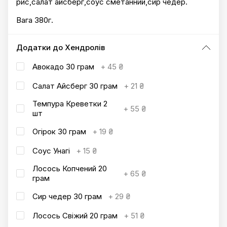
рис,салат айсберг,соус сметанний,сир чедер.
Вага 380г.
Додатки до Хендролів
Авокадо 30 грам
+
45 ₴
Салат Айсберг 30 грам
+
21 ₴
Темпура Креветки 2
+
55 ₴
шт
Огірок 30 грам
+
19 ₴
Соус Унагі
+
15 ₴
Лосось Копчений 20
+
65 ₴
грам
Сир чедер 30 грам
+
29 ₴
Лосось Свіжий 20 грам
+
51 ₴