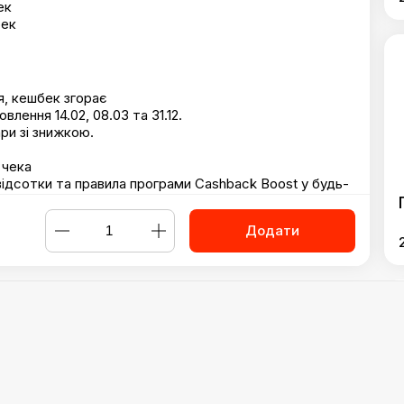
ек
бек
я, кешбек згорає
лення 14.02, 08.03 та 31.12.
ари зі знижкою.
 чека
відсотки та правила програми Cashback Boost у будь-
пропозиціями
Додати
удинг Чіа Манго Маракуя
,
Сирники з ягідним соусом та смет
Powered by