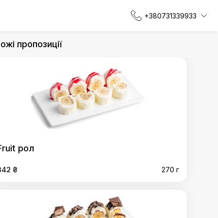
+380731339933
ожі пропозиції
Fruit рол
342 ₴
270 г