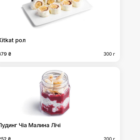
Kitkat рол
379 ₴
300 г
Пудинг Чіа Малина Лічі
252 ₴
200 г