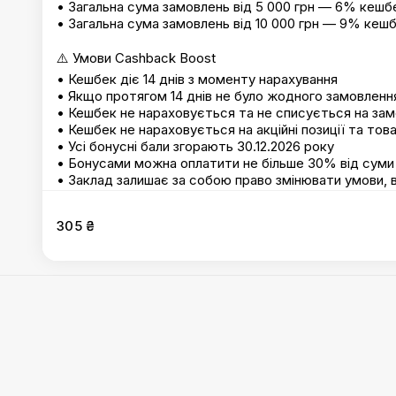
• Загальна сума замовлень від 5 000 грн — 6% кешб
• Загальна сума замовлень від 10 000 грн — 9% кеш
⚠️ Умови Cashback Boost
• Кешбек діє 14 днів з моменту нарахування
• Якщо протягом 14 днів не було жодного замовленн
• Кешбек не нараховується та не списується на замов
• Кешбек не нараховується на акційні позиції та тов
• Усі бонусні бали згорають 30.12.2026 року
• Бонусами можна оплатити не більше 30% від суми
• Заклад залишає за собою право змінювати умови, 
який час
• Кешбек не списується в замовленнях з акційними 
305 ₴
Десерти
:
Fruit рол
,
Kitkat рол
,
Пудинг Чіа Малина Лічі
,
П
Лічі
Правила
Real Roll
©
2026