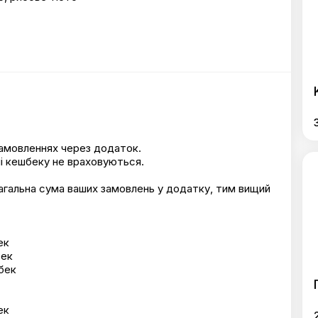
амовленнях через додаток.
і кешбеку не враховуються.
агальна сума ваших замовлень у додатку, тим вищий
ек
бек
бек
ек