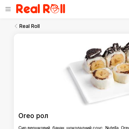
Real Roll
Десерти
Real Roll
Real Roll
Oreo рол
Сир вершковий, банан, шоколадний соус, Nutella, Ore