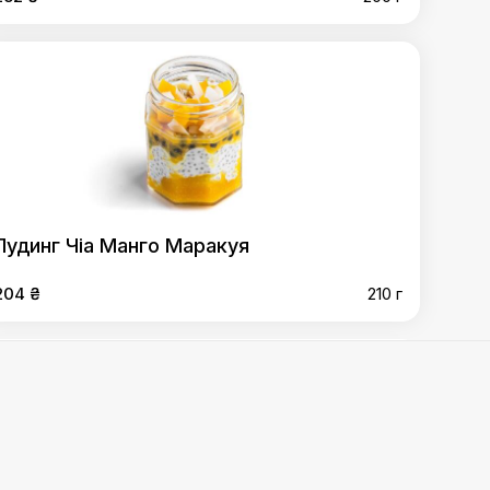
Пудинг Чіа Манго Маракуя
204 ₴
210 г
аною
,
Солодкий рол з полуницею
,
Пудинг Чіа Полуниця