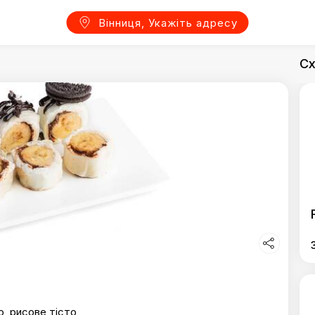
Вінниця, Укажіть адресу
Сх
o, рисове тісто